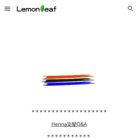
Skip to main content
Skip to navigation
* * * * * * * * * * * * * * * * * * *
Henna染髮Q&A
* * * * * * * * * * *