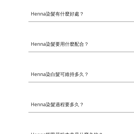
Henna染髮有什麼好處？
Henna染髮要用什麼配合？
Henna染白髮可維持多久？
Henna染髮過程要多久？