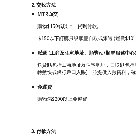
2. 交收方法
MTR面交
購
物$150或以上
，貨到
付款。
$150以下訂購只設順豐自取或派送
(運費$10)
派遞 (工商及住宅地址、
順豐站
/
順豐服務中心
送貨點包括工商地址及住宅地址，自取點包括
轉數快或銀行戶口入賬)，並提供入數資料，
免運費
購物滿$200以上免運費
3. 付款方法