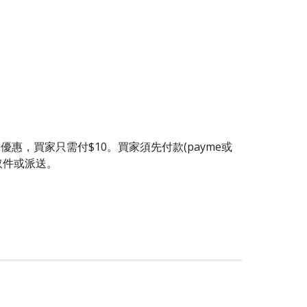
$15優惠，買家只需付$10。買家須先付款(payme或
取件或派送。