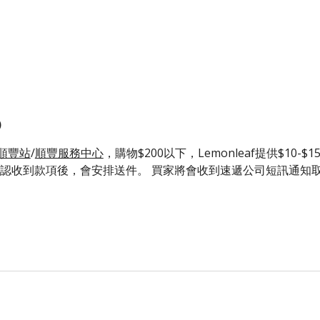
)
順豐站
/
順豐服務中心
，購物$200以下，Lemonleaf提供$10-
確認收到款項後，會安排送件。 買家將會收到速遞公司短訊通知