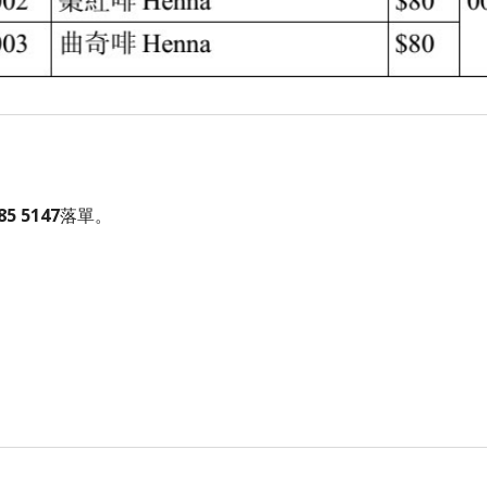
85 5147
落單。