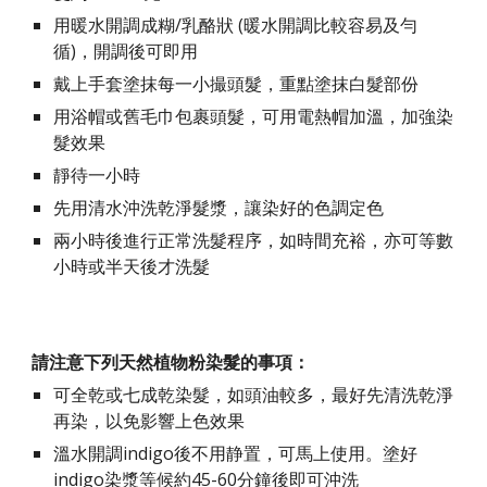
用暖水開調成糊/乳酪狀 (暖水開調比較容易及勻
循)，開調後可即用
戴上手套塗抹每一小撮頭髮，重點塗抹白髮部份
用浴帽或舊毛巾包裹頭髮，可用電熱帽加溫，加強染
髮效果
靜待一小時
先用清水沖洗乾淨髮漿，讓染好的色調定色
兩小時後進行正常洗髮程序，如時間充裕，亦可等數
小時或半天後才洗髮
請注意下列天然植物粉染髮的事項：
可全乾或七成乾染髮，如頭油較多，最好先清洗乾淨
再染，以免影響上色效果
溫水開調indigo後不用静置，可馬上使用。塗好
indigo染漿等候約45-60分鐘後即可沖洗