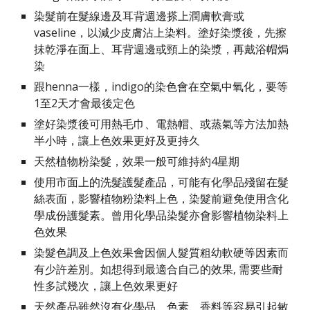
染髮前在髮線邊及耳背週邊搽上潤膚軟膏或
vaseline，以減少皮膚沾上染料。塗好染漿後，先擦
抺乾淨在面上、耳背週邊或頸上的染漿，再戴浴帽焗
染
跟henna一樣，indigo的染色會在空氣中氧化，要等
1至2天才會最後定色
塗好染漿後可用熱毛巾、電熱帽、或蒸氣等方法加熱
半小時，讓上色效果更好及更持久
天然植物粉染髮，效果一般可維持約4星期
使用市面上的洗髮護髮產品，可能有化學品殘留在髮
絲表面，影響植物粉染料上色，染髮前避免使用含化
學成份護髮素。曾用化學品染髮亦會影響植物染料上
色效果
染髮色調及上色效果會因個人髮質粗幼軟硬等因素而
有少許差別。如想得到最適合自己的效果, 需要些耐
性多試幾次，讓上色效果更好
天然產品雖然沒有化學品、色素、香料等容易引起敏