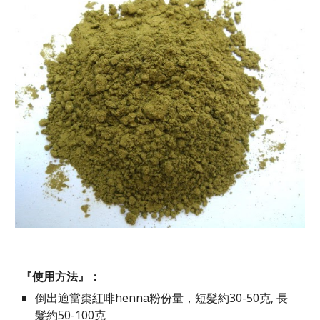
『使用方法』：
倒出適當棗紅啡henna粉份量，短髮約30-50克, 長
髮約50-100克